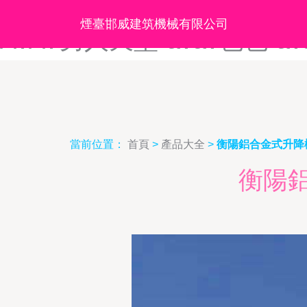
AV99V-avapp导航-avav9
煙臺邯威建筑機械有限公司
AVAV男人天堂-avav色色-av
當前位置：
首頁
>
產品大全
>
衡陽鋁合金式升降
衡陽