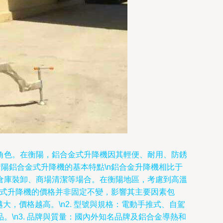
角色。在衡陽，鋁合金式升降機因其輕便、耐用、防銹
衡陽鋁合金式升降機的基本特點\n鋁合金升降機相比于
倉庫裝卸、商場清潔等場合。在衡陽地區，考慮到高溫
合金式升降機的價格并非固定不變，影響其主要因素包
大，價格越高。\n2. 型號與規格：電動手推式、自駕
\n3. 品牌與質量：國內外知名品牌及鋁合金導熱和