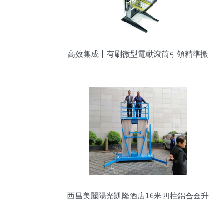
高效集成丨有刷微型電動滾筒引領精準搬
運新時代
西昌美麗陽光凱隆酒店16米四柱鋁合金升
降機順利交付啟用