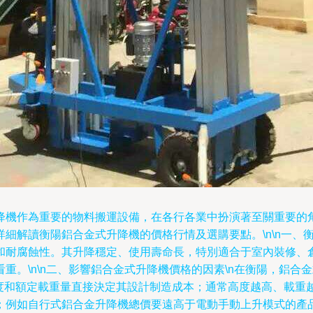
降機作為重要的物料搬運設備，在各行各業中扮演著至關重要的
細解讀衡陽鋁合金式升降機的價格行情及選購要點。\n\n一、
和耐腐蝕性。其升降穩定、使用壽命長，特別適合于室內裝修、
重。\n\n二、影響鋁合金式升降機價格的因素\n在衡陽，鋁
高度和額定載重量直接決定其設計制造成本；通常高度越高、載重越
例如自行式鋁合金升降機總價要遠高于電動手動上升模式的產品。