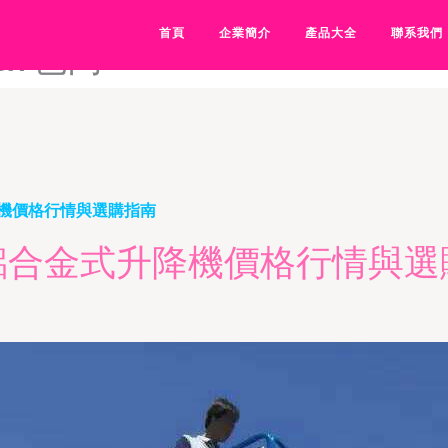
7av-avava天堂网-AVAV不卡
首頁
企業簡介
產品大全
聯系我們
av色网-
機價格行情與選購指南
鋁合金式升降機價格行情與選