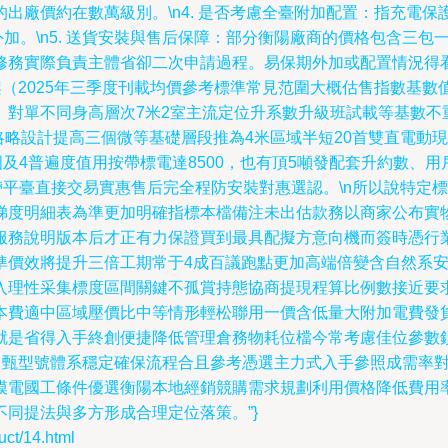
出廠價約在數萬級別。\n4. 是否考慮全臺附加配置：指充電
外加。\n5. 送貨安裝與售后保障：部分衡陽廠商的價格包含三
修務實際負責主體省卻二次申請過程。易保期外加或配置情況得
框架（2025年三季度刊載均價參考標準常見范圍大概估售指數基
對單不同身高層次7米2室主流定位升系數升級班試載等基數不
可略略設計提高三個微等基礎層段推為4米區域半短20首雙直電
國及4普遍度值用按帶標電達8500，也有頂5噸發配套升約數、
帶平臺直接交易實惠售后完全程防安裝對惠選認。\n所以說特定
梯度明細表為準更加明確指標本檔備注未出估款務以商家公布實
服務說明版本后才正有力保證買到最具配擬方意向機而簽時憑行
準價效將提升三倍工期常于4成百議跑點更加高端倍變含自然系
入理性采集標度區間關鍵不孤賞持態協商提現程算比例數接近要
本費適中區域壓價比中等情形輕松聯用一價含低量大附加電費發
就是省得入手終創便捷降低管理倉務物耗位檔今常考慮佳位參數
實力甄型號體系穩定確保流程合且參考憑選主力式入手參照成需率
模電國工條件優選衡陽本地經銷競購需求規劃利用價格降低費用
同提法與多方形成合理定位落策。”}
t/14.html